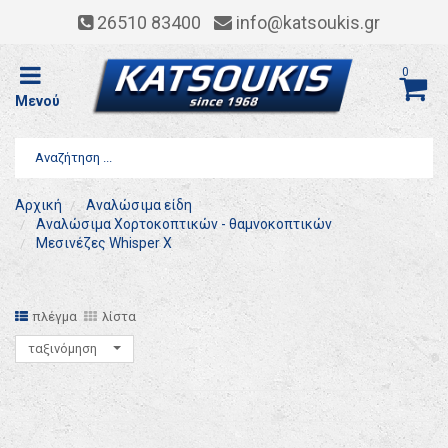
26510 83400
info@katsoukis.gr
0
Μενού
Αρχική
Αναλώσιμα είδη
Αναλώσιμα Χορτοκοπτικών - θαμνοκοπτικών
Μεσινέζες Whisper X
πλέγμα
λίστα
ταξινόμηση