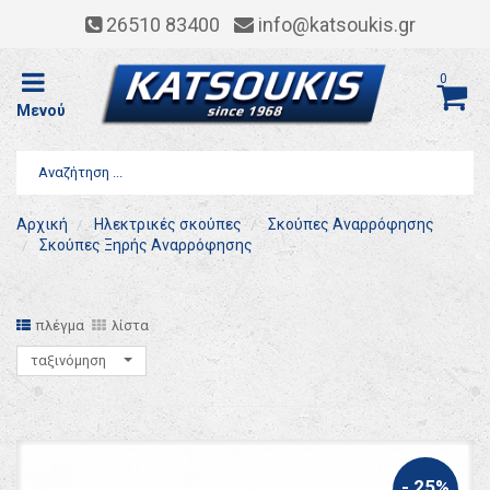
26510 83400
info@katsoukis.gr
0
Μενού
Αρχική
Ηλεκτρικές σκούπες
Σκούπες Αναρρόφησης
Σκούπες Ξηρής Αναρρόφησης
πλέγμα
λίστα
ταξινόμηση
- 25%