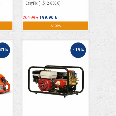
)
EasyFix (1.512-630.0)
199.90 €
264.99 €
ΑΓΟΡΑ
 31%
- 19%