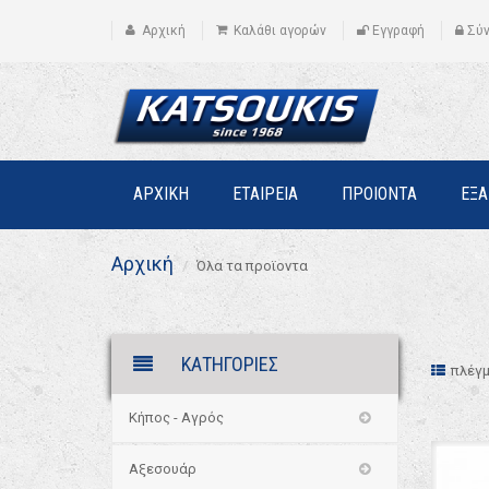
Αρχική
Καλάθι αγορών
Εγγραφή
Σύ
ΑΡΧΙΚΗ
ΕΤΑΙΡΕΙΑ
ΠΡΟΙΟΝΤΑ
ΕΞ
Αρχική
Όλα τα προϊοντα
ΚΑΤΗΓΟΡΙΕΣ
πλέγ
Κήπος - Αγρός
Αξεσουάρ