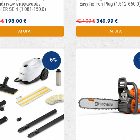
άτινων επιφανειών
EasyFix Iron Plug (1.512-660.0
ER SE 4 (1.081-150.0)
198.00 €
349.99 €
 €
424.99 €
ΑΓΟΡΑ
ΑΓΟΡΑ
- 6%
-