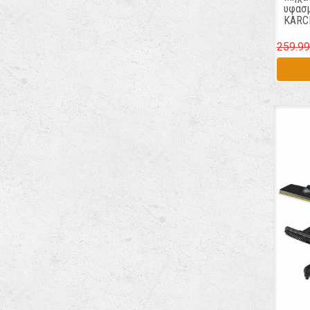
υφασμ
KARCH
259.99