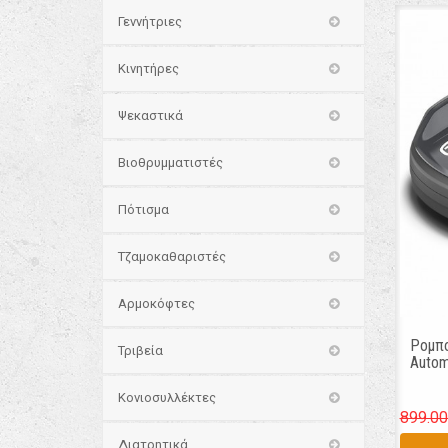
Γεννήτριες
Κινητήρες
Ψεκαστικά
Βιοθρυμματιστές
Πότισμα
Τζαμοκαθαριστές
Αρμοκόφτες
Ρομπο
Τριβεία
Autom
Κονιοσυλλέκτες
899.00
Διατρητικά