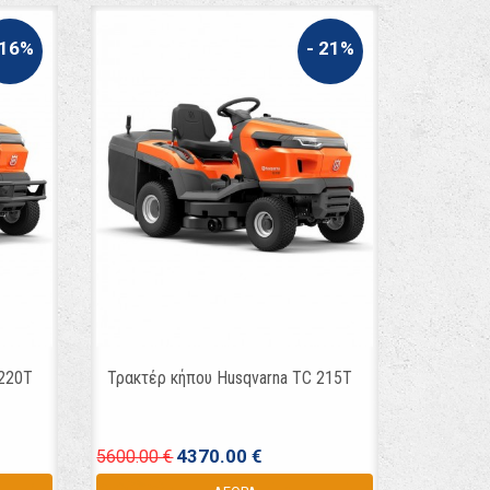
 16%
- 21%
 220T
Τρακτέρ κήπου Husqvarna TC 215T
4370.00 €
5600.00 €