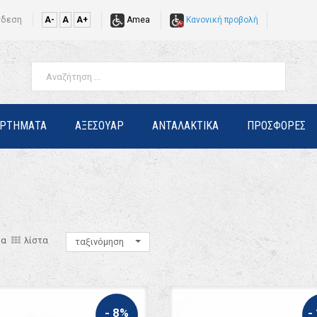
νδεση
A-
A
A+
Amea
Κανονική προβολή
ΑΡΤΗΜΑΤΑ
ΑΞΕΣΟΥΑΡ
ΑΝΤΑΛΑΚΤΙΚΑ
ΠΡΟΣΦΟΡΕΣ
μα
λίστα
ταξινόμηση
- 8%
-