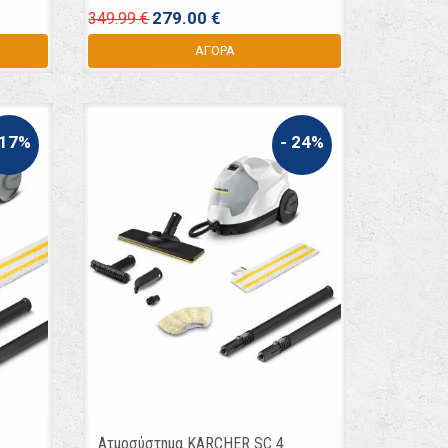
279.00 €
349.99 €
ΑΓΟΡΑ
 17%
- 24%
Ατμοσύστημα KARCHER SC 4