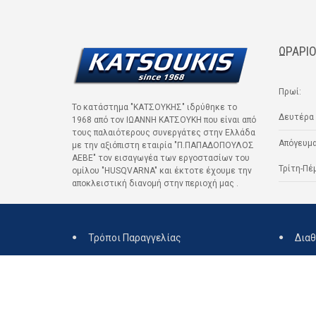
ΩΡΑΡΙΟ
Πρωί:
Το κατάστημα "ΚΑΤΣΟΥΚΗΣ" ιδρύθηκε το
Δευτέρα 
1968 από τον ΙΩΑΝΝΗ ΚΑΤΣΟΥΚΗ που είναι από
τους παλαιότερους συνεργάτες στην Ελλάδα
Απόγευμα
με την αξιόπιστη εταιρία "Π.ΠΑΠΑΔΟΠΟΥΛΟΣ
ΑΕΒΕ" τον εισαγωγέα των εργοστασίων του
Τρίτη-Πέ
ομίλου "HUSQVARNA" και έκτοτε έχουμε την
αποκλειστική διανομή στην περιοχή μας .
Τρόποι Παραγγελίας
Διαθ
Επιβεβαίωση Παραγγελίας
Ακύ
Τρόποι Αποστολής