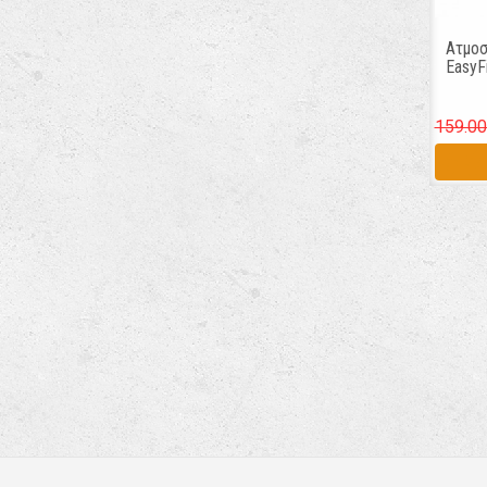
Ατμο
EasyF
159.00