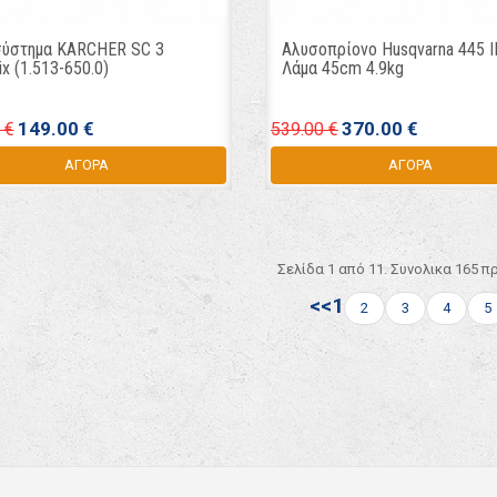
σύστημα KARCHER SC 3
Αλυσοπρίονο Husqvarna 445 II
ix (1.513-650.0)
Λάμα 45cm 4.9kg
149.00 €
370.00 €
 €
539.00 €
ΑΓΟΡΑ
ΑΓΟΡΑ
Σελίδα 1 από 11. Συνολικα 165 π
<<
1
2
3
4
5