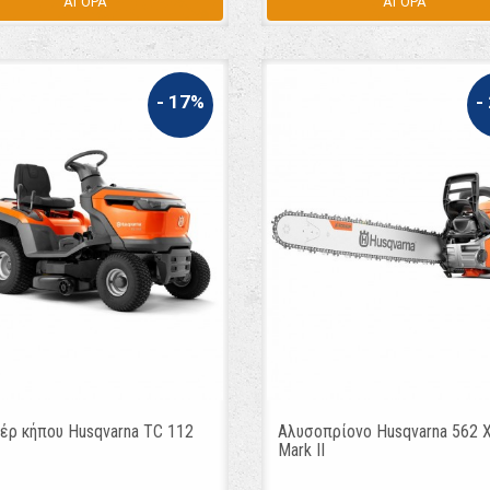
ΑΓΟΡΑ
ΑΓΟΡΑ
- 17%
-
έρ κήπου Husqvarna TC 112
Αλυσοπρίονο Husqvarna 562 
Mark II