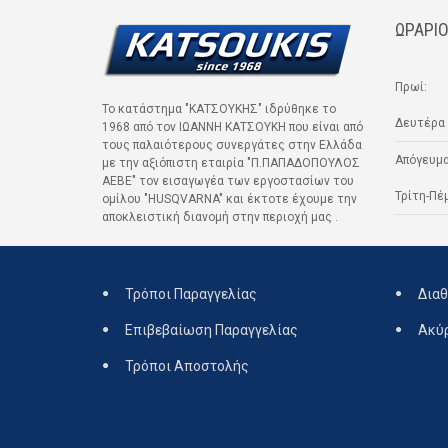
ΩΡΑΡΙΟ
Πρωί:
Το κατάστημα "ΚΑΤΣΟΥΚΗΣ" ιδρύθηκε το
Δευτέρα 
1968 από τον ΙΩΑΝΝΗ ΚΑΤΣΟΥΚΗ που είναι από
τους παλαιότερους συνεργάτες στην Ελλάδα
Απόγευμα
με την αξιόπιστη εταιρία "Π.ΠΑΠΑΔΟΠΟΥΛΟΣ
ΑΕΒΕ" τον εισαγωγέα των εργοστασίων του
Τρίτη-Πέ
ομίλου "HUSQVARNA" και έκτοτε έχουμε την
αποκλειστική διανομή στην περιοχή μας .
Τρόποι Παραγγελίας
Διαθ
Επιβεβαίωση Παραγγελίας
Ακύ
Τρόποι Αποστολής