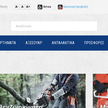
νδεση
A-
A
A+
Amea
Κανονική προβολή
ΑΡΤΗΜΑΤΑ
ΑΞΕΣΟΥΑΡ
ΑΝΤΑΛΑΚΤΙΚΑ
ΠΡΟΣΦΟΡΕΣ
Βενζινοκίνητα
Μπ