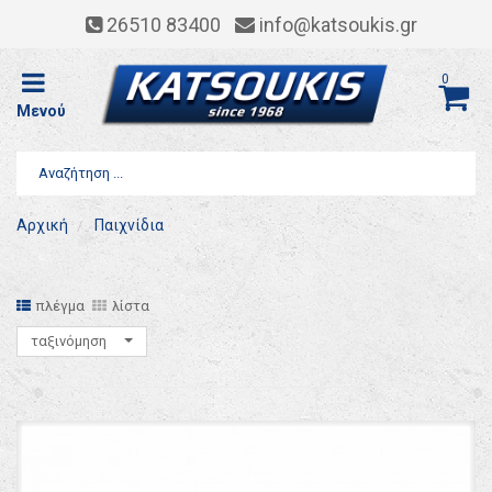
26510 83400
info@katsoukis.gr
0
Μενού
Αρχική
Παιχνίδια
πλέγμα
λίστα
ταξινόμηση