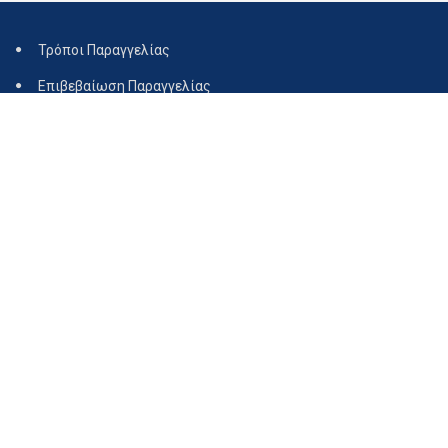
Τρόποι Παραγγελίας
Επιβεβαίωση Παραγγελίας
Τρόποι Αποστολής
Διαθεσιμότητα
Ακύρωση Παραγγελίας
Επιστροφές
Όροι Χρήσης
Τρόποι πληρωμής
Τεχνική υποστήριξη