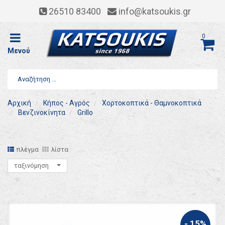
26510 83400
info@katsoukis.gr
0
Μενού
Αρχική
Κήπος - Αγρός
Χορτοκοπτικά - Θαμνοκοπτικά
Βενζινοκίνητα
Grillo
πλέγμα
λίστα
ταξινόμηση
- 15%