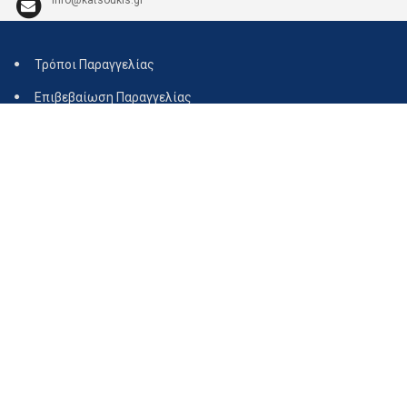
Τρόποι Παραγγελίας
Επιβεβαίωση Παραγγελίας
Τρόποι Αποστολής
Διαθεσιμότητα
Ακύρωση Παραγγελίας
Επιστροφές
Όροι Χρήσης
Τρόποι πληρωμής
Τεχνική υποστήριξη