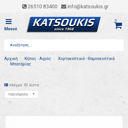
26510 83400
info@katsoukis.gr
0
Μενού
Αρχική
Κήπος - Αγρός
Χορτοκοπτικά - Θαμνοκοπτικά
Μπαταρίας
πλέγμα
λίστα
ταξινόμηση