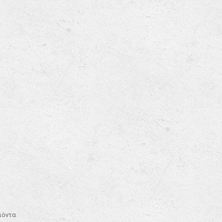
οιόντα