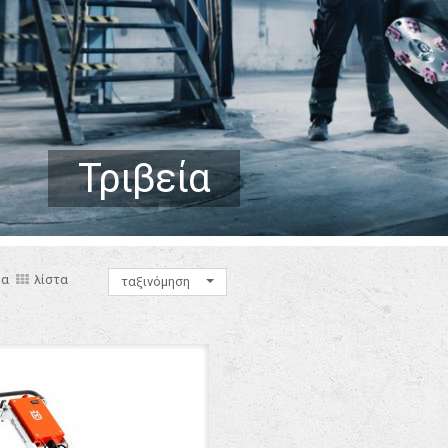
Τριβεία
μα
λίστα
ταξινόμηση