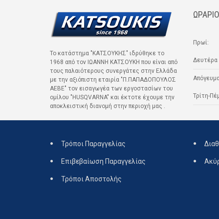
ΩΡΑΡΙΟ
Πρωί:
Το κατάστημα "ΚΑΤΣΟΥΚΗΣ" ιδρύθηκε το
Δευτέρα 
1968 από τον ΙΩΑΝΝΗ ΚΑΤΣΟΥΚΗ που είναι από
τους παλαιότερους συνεργάτες στην Ελλάδα
Απόγευμα
με την αξιόπιστη εταιρία "Π.ΠΑΠΑΔΟΠΟΥΛΟΣ
ΑΕΒΕ" τον εισαγωγέα των εργοστασίων του
Τρίτη-Πέ
ομίλου "HUSQVARNA" και έκτοτε έχουμε την
αποκλειστική διανομή στην περιοχή μας .
Τρόποι Παραγγελίας
Διαθ
Επιβεβαίωση Παραγγελίας
Ακύ
Τρόποι Αποστολής