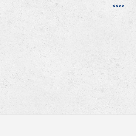
<<
>>