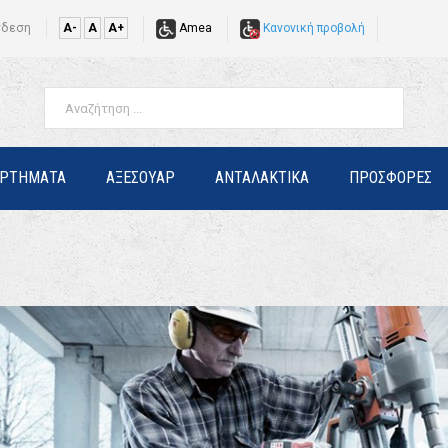
νδεση
A-
A
A+
Amea
Κανονική προβολή
ΑΡΤΗΜΑΤΑ
ΑΞΕΣΟΥΑΡ
ΑΝΤΑΛΑΚΤΙΚΑ
ΠΡΟΣΦΟΡΕΣ