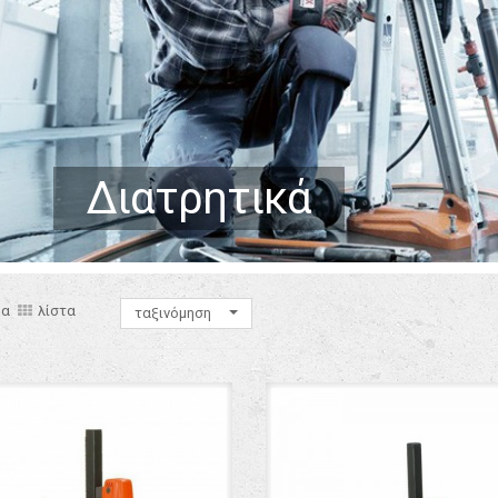
Διατρητικά
μα
λίστα
ταξινόμηση