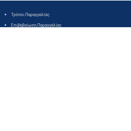
Τρόποι Παραγγελίας
Επιβεβαίωση Παραγγελίας
Τρόποι Αποστολής
Διαθεσιμότητα
Ακύρωση Παραγγελίας
Επιστροφές
Όροι Χρήσης
Τρόποι πληρωμής
Τεχνική υποστήριξη