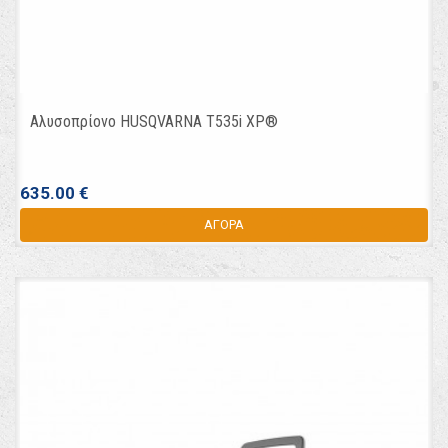
Αλυσοπρίονo HUSQVARNA T535i XP®
635.00 €
ΑΓΟΡΑ