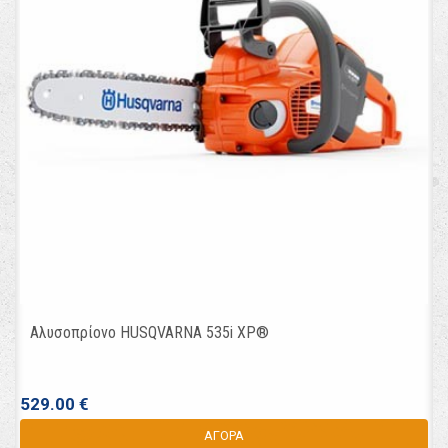
Αλυσοπρίονo HUSQVARNA 535i XP®
529.00 €
ΑΓΟΡΑ