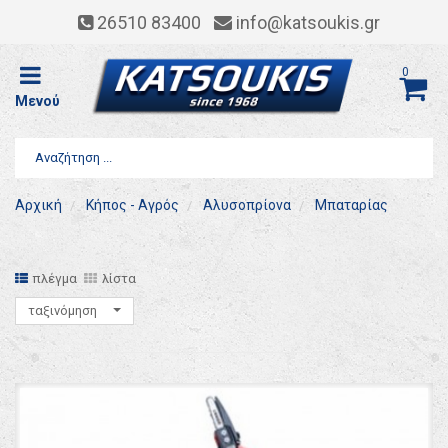
26510 83400
info@katsoukis.gr
0
Μενού
Αρχική
Κήπος - Αγρός
Αλυσοπρίονα
Μπαταρίας
πλέγμα
λίστα
ταξινόμηση