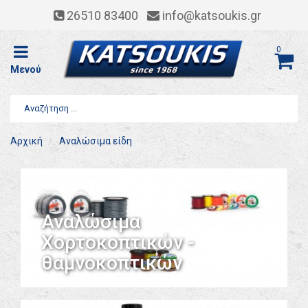
26510 83400
info@katsoukis.gr
0
Μενού
Αρχική
Αναλώσιμα είδη
Αναλώσιμα
Χορτοκοπτικών -
θαμνοκοπτικών