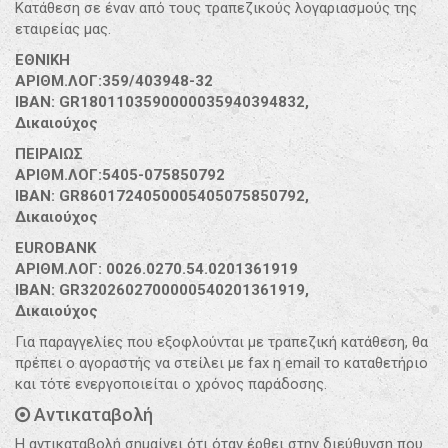
Κατάθεση σε έναν από τους τραπεζικούς λογαριασμούς της
εταιρείας μας.
ΕΘΝΙΚΗ
ΑΡΙΘΜ.ΛΟΓ:359/403948-32
IBAN: GR1801103590000035940394832,
Δικαιούχος
ΠΕΙΡΑΙΩΣ
ΑΡΙΘΜ.ΛΟΓ:5405-075850792
IBAN: GR8601724050005405075850792,
Δικαιούχος
EUROBANK
ΑΡΙΘΜ.ΛΟΓ: 0026.0270.54.0201361919
IBAN: GR3202602700000540201361919,
Δικαιούχος
Για παραγγελίες που εξοφλούνται με τραπεζική κατάθεση, θα
πρέπει ο αγοραστής να στείλει με fax η email το καταθετήριο
και τότε ενεργοποιείται ο χρόνος παράδοσης.
Αντικαταβολή
Η αντικαταβολή σημαίνει ότι όταν έρθει στην διεύθυνση που