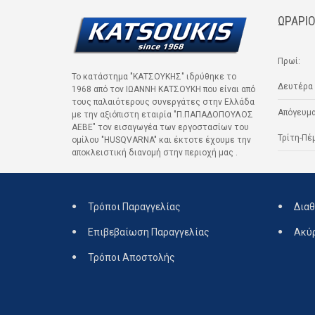
ΩΡΑΡΙΟ
Πρωί:
Το κατάστημα "ΚΑΤΣΟΥΚΗΣ" ιδρύθηκε το
Δευτέρα 
1968 από τον ΙΩΑΝΝΗ ΚΑΤΣΟΥΚΗ που είναι από
τους παλαιότερους συνεργάτες στην Ελλάδα
Απόγευμα
με την αξιόπιστη εταιρία "Π.ΠΑΠΑΔΟΠΟΥΛΟΣ
ΑΕΒΕ" τον εισαγωγέα των εργοστασίων του
Τρίτη-Πέ
ομίλου "HUSQVARNA" και έκτοτε έχουμε την
αποκλειστική διανομή στην περιοχή μας .
Τρόποι Παραγγελίας
Διαθ
Επιβεβαίωση Παραγγελίας
Ακύ
Τρόποι Αποστολής