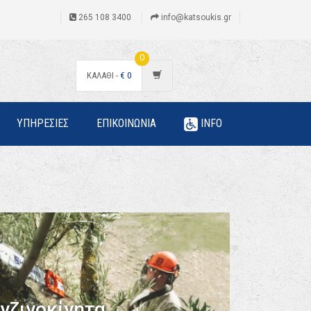
265 108 3400
info@katsoukis.gr
0
ΚΑΛΑΘΙ -
€
0
ΥΠΗΡΕΣΙΕΣ
ΕΠΙΚΟΙΝΩΝΙΑ
INFO
νζινοκίνητα