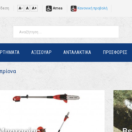
νδεση
A-
A
A+
Amea
Κανονική προβολή
ΑΡΤΗΜΑΤΑ
ΑΞΕΣΟΥΑΡ
ΑΝΤΑΛΑΚΤΙΚΑ
ΠΡΟΣΦΟΡΕΣ
πρίονα
Μπαταρίας
Βε