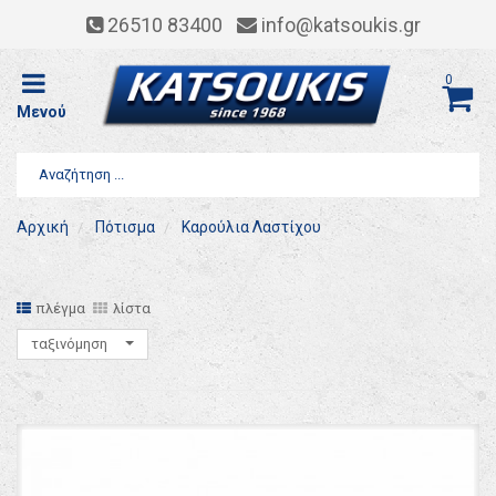
26510 83400
info@katsoukis.gr
0
Μενού
Αρχική
Πότισμα
Καρούλια Λαστίχου
πλέγμα
λίστα
ταξινόμηση