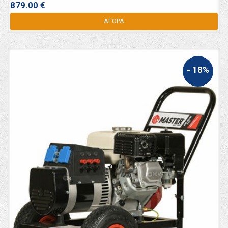
879.00 €
ΑΓΟΡΑ
- 18%