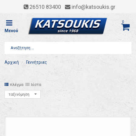
26510 83400
info@katsoukis.gr
0
Μενού
Αρχική
Γεννήτριες
πλέγμα
λίστα
ταξινόμηση