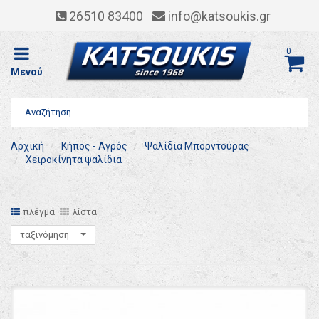
26510 83400
info@katsoukis.gr
0
Μενού
Αρχική
Κήπος - Αγρός
Ψαλίδια Μπορντούρας
Χειροκίνητα ψαλίδια
πλέγμα
λίστα
ταξινόμηση