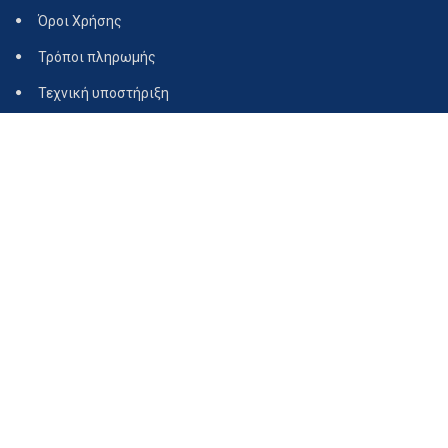
Όροι Χρήσης
Τρόποι πληρωμής
Τεχνική υποστήριξη
Copyright © 2015 - 2026
Katsoukis Husqvarna.
- All rights Reserved.
σχεδίαση & κατασκευή της ιστοσελίδας