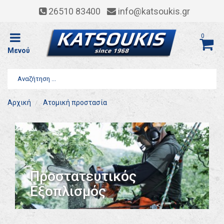
26510 83400
info@katsoukis.gr
0
Μενού
Αρχική
Ατομική προστασία
Προστατευτικός
Εξοπλισμός