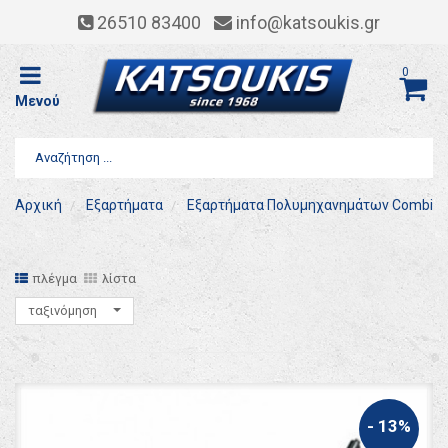
26510 83400
info@katsoukis.gr
0
Μενού
Αρχική
Εξαρτήματα
Εξαρτήματα Πολυμηχανημάτων Combi
πλέγμα
λίστα
ταξινόμηση
- 13%