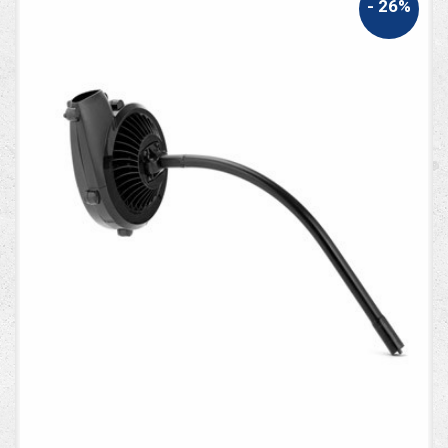
- 26%