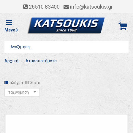
26510 83400
info@katsoukis.gr
0
Μενού
Αρχική
Ατμοσυστήματα
πλέγμα
λίστα
ταξινόμηση