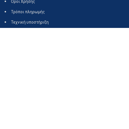
Όροι Χρήσης
Τρόποι πληρωμής
Τεχνική υποστήριξη
Copyright © 2015 - 2026
Katsoukis Husqvarna.
- All rights Reserved.
σχεδίαση & κατασκευή της ιστοσελίδας