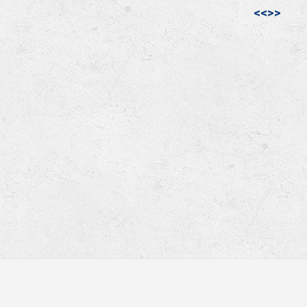
<<
>>