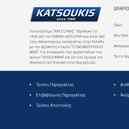
ΩΡΑΡΙΟ
Πρωί:
Το κατάστημα "ΚΑΤΣΟΥΚΗΣ" ιδρύθηκε το
Δευτέρα 
1968 από τον ΙΩΑΝΝΗ ΚΑΤΣΟΥΚΗ που είναι από
τους παλαιότερους συνεργάτες στην Ελλάδα
Απόγευμα
με την αξιόπιστη εταιρία "Π.ΠΑΠΑΔΟΠΟΥΛΟΣ
ΑΕΒΕ" τον εισαγωγέα των εργοστασίων του
Τρίτη-Πέ
ομίλου "HUSQVARNA" και έκτοτε έχουμε την
αποκλειστική διανομή στην περιοχή μας .
Τρόποι Παραγγελίας
Διαθ
Επιβεβαίωση Παραγγελίας
Ακύ
Τρόποι Αποστολής