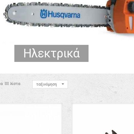
Ηλεκτρικά
μα
λίστα
ταξινόμηση