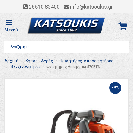
26510 83400
info@katsoukis.gr
0
Μενού
Αρχική
Κήπος - Αγρός
Φυσητήρες-Αποροφητήρες
Βενζινοκίνητοι
Φυσητήρας Husqvarna 570BTS
- 9%